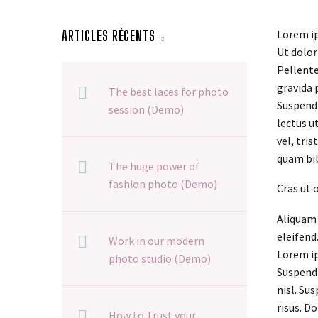
Lorem ip
ARTICLES RÉCENTS
Ut dolor
Pellente
gravida 
The best laces for photo
Suspendi
session (Demo)
lectus u
vel, tri
quam bi
The huge power of
fashion photo (Demo)
Cras ut 
Aliquam 
eleifend
Work in our modern
Lorem ip
photo studio (Demo)
Suspendi
nisl. Su
risus. D
How to Trust your