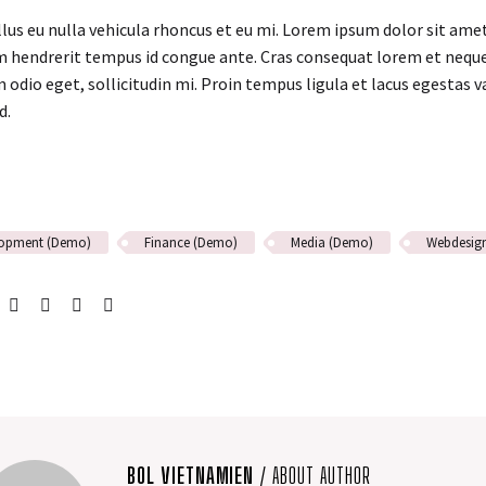
ellus eu nulla vehicula rhoncus et eu mi. Lorem ipsum dolor sit ame
m hendrerit tempus id congue ante. Cras consequat lorem et neque 
 odio eget, sollicitudin mi. Proin tempus ligula et lacus egestas v
d.
lopment (Demo)
Finance (Demo)
Media (Demo)
Webdesig
BOL VIETNAMIEN
/ ABOUT AUTHOR