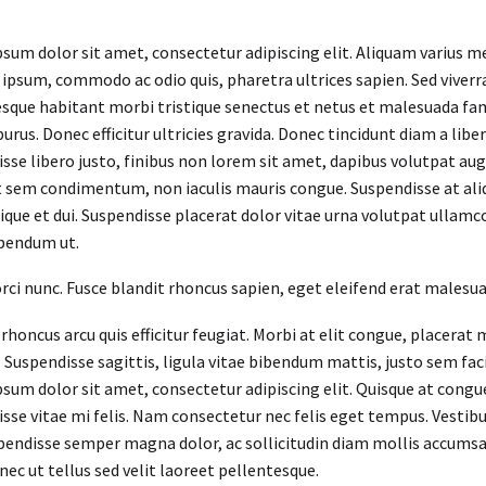
sum dolor sit amet, consectetur adipiscing elit. Aliquam varius m
 ipsum, commodo ac odio quis, pharetra ultrices sapien. Sed viverr
sque habitant morbi tristique senectus et netus et malesuada fame
purus. Donec efficitur ultricies gravida. Donec tincidunt diam a liber
sse libero justo, finibus non lorem sit amet, dapibus volutpat a
t sem condimentum, non iaculis mauris congue. Suspendisse at aliq
stique et dui. Suspendisse placerat dolor vitae urna volutpat ullamc
bendum ut.
orci nunc. Fusce blandit rhoncus sapien, eget eleifend erat malesu
rhoncus arcu quis efficitur feugiat. Morbi at elit congue, placerat 
. Suspendisse sagittis, ligula vitae bibendum mattis, justo sem faci
sum dolor sit amet, consectetur adipiscing elit. Quisque at congue 
sse vitae mi felis. Nam consectetur nec felis eget tempus. Vesti
spendisse semper magna dolor, ac sollicitudin diam mollis accums
onec ut tellus sed velit laoreet pellentesque.