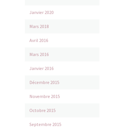
icon_
auctor
icon_b
nec sa
Janvier 2020
[/gem
Blog p
[gem_
Lorem 
Mars 2018
Lorem 
velit 
16 Oct 
adipis
sollic
Avril 2016
margi
auctor
dolor..
nec sa
Mars 2016
Janvier 2016
Décembre 2015
Novembre 2015
Octobre 2015
Septembre 2015