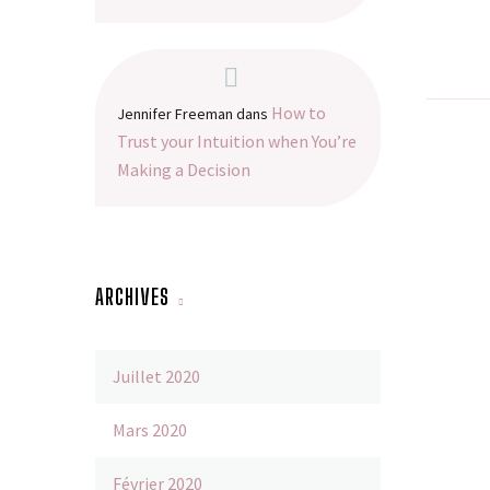
How to
Jennifer Freeman
dans
Trust your Intuition when You’re
Making a Decision
ARCHIVES
Fullw
[gem_
[gem_
29 Mar 
Juillet 2020
icon_
Blog p
icon_s
Lorem 
Mars 2020
icon_
velit 
17 Mar 
icon_
sollic
Février 2020