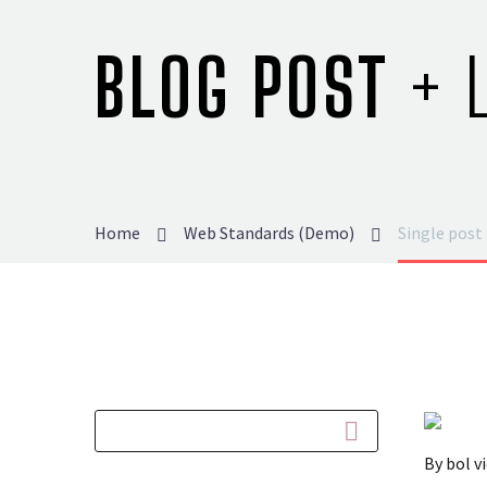
BLOG POST
+ 
Home
Web Standards (Demo)
Single post
By bol 