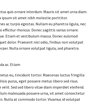
etus quis ornare interdum. Mauris sit amet urna diam.
a ipsum sit amet nibh molestie porttitor.
s ac turpis egestas. Nullam eu pharetra ligula, nec
o efficitur rhoncus. Donec sagittis varius ornare.
ugue. Etiam et vestibulum massa. Donec euismod
uet dolor. Praesent nisl odio, finibus non volutpat
orper. Nulla ornare volutpat ligula, sed pharetra
ada ac. Etiam
metus eu, tincidunt tortor. Maecenas luctus fringilla
lisis purus, eget posuere metus libero sed risus.
velit. Sed sed libero vitae diam imperdiet eleifend.
bulum malesuada posuere urna, sit amet consectetur
an. Nulla at commodo tortor. Vivamus id volutpat