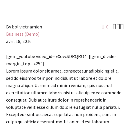



By bol vietnamien
0
Business (Demo)
avril 18, 2016
[gem_youtube video_id= »XovcSDRQRO4″][gem_divider
margin_top= »25″]
Lorem ipsum dolor sit amet, consectetur adipisicing elit,
sed do eiusmod tempor incididunt ut labore et dolore
magna aliqua. Ut enim ad minim veniam, quis nostrud
exercitation ullamco laboris nisi ut aliquip ex ea commodo
consequat. Duis aute irure dolor in reprehenderit in
voluptate velit esse cillum dolore eu fugiat nulla pariatur.
Excepteur sint occaecat cupidatat non proident, sunt in
culpa qui officia deserunt mollit anim id est laborum.