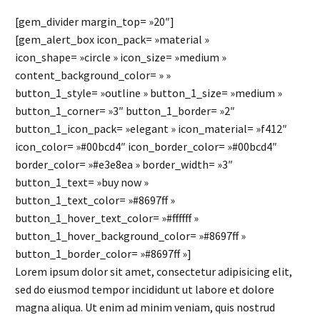
[gem_divider margin_top= »20″]
[gem_alert_box icon_pack= »material »
icon_shape= »circle » icon_size= »medium »
content_background_color= » »
button_1_style= »outline » button_1_size= »medium »
button_1_corner= »3″ button_1_border= »2″
button_1_icon_pack= »elegant » icon_material= »f412″
icon_color= »#00bcd4″ icon_border_color= »#00bcd4″
border_color= »#e3e8ea » border_width= »3″
button_1_text= »buy now »
button_1_text_color= »#8697ff »
button_1_hover_text_color= »#ffffff »
button_1_hover_background_color= »#8697ff »
button_1_border_color= »#8697ff »]
Lorem ipsum dolor sit amet, consectetur adipisicing elit,
sed do eiusmod tempor incididunt ut labore et dolore
magna aliqua. Ut enim ad minim veniam, quis nostrud