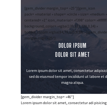
[gem_divider margin_top= »25″][gem_icon
pack= »material » shape= »circle » size= »medium »
centered= »1″ icon_material= »f398″ color= »#ffffff
background_color= »rgba(135,123,228,0.34) »
border_color= »rgba(84,79,135,0.18) »][gem_divide
margin_top= »25″]
DOLOR IPSUM
DOLOR SIT AMET
Lorem ipsum dolor sit amet, consectetur adipisici
sed do eiusmod tempor incididunt ut labore et 
magna aliqua.
[gem_divider margin_top= »46″]
Lorem ipsum dolor sit amet, consectetur adi pisicing