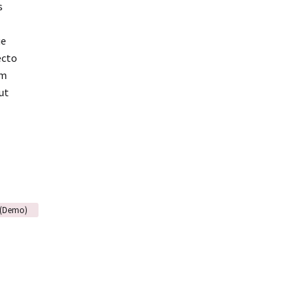
s
ue
ecto
am
ut
g (Demo)