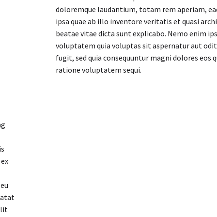
doloremque laudantium, totam rem aperiam, ea
ipsa quae ab illo inventore veritatis et quasi arch
beatae vitae dicta sunt explicabo. Nemo enim i
voluptatem quia voluptas sit aspernatur aut odit
fugit, sed quia consequuntur magni dolores eos q
ratione voluptatem sequi.
ng
is
 ex
 eu
datat
lit