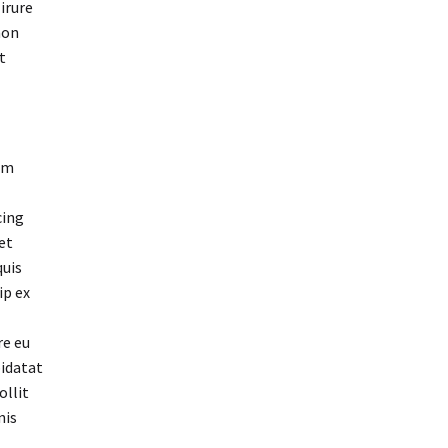
irure
non
t
um
cing
et
quis
ip ex
re eu
pidatat
ollit
nis