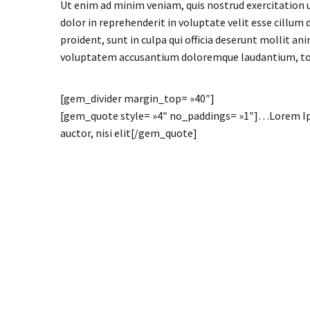
Ut enim ad minim veniam, quis nostrud exercitation u
dolor in reprehenderit in voluptate velit esse cillum 
proident, sunt in culpa qui officia deserunt mollit an
voluptatem accusantium doloremque laudantium, t
[gem_divider margin_top= »40″]
[gem_quote style= »4″ no_paddings= »1″]…Lorem Ipsu
auctor, nisi elit[/gem_quote]