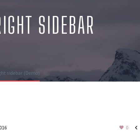
RIGHT SIDEBAR
ght sidebar (Demo)

2016
0