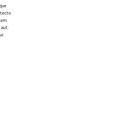
que
itecto
psam
 aut
ui