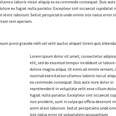
llamco laboris nisiut aliquip ex ea commodo consequat. Duis aute 
dolore eu fugiat nulla pariatur. Excepteur sint occaecat cupidatat 
im id est laborum. Sed ut perspiciatis unde omnis iste natus error si
otam rem aperiam.
m proin gravida nibh vel velit auctor aliquet lorem quis bibend
Lorem ipsum dolor sit amet, consectetur adipisi
elit, sed do eiusmod tempor incididunt ut labore 
dolore magna aliqua. Ut enim ad minim veniam, 
nostrud exercitation ullamco laboris nisi ut aliqu
ea commodo consequat. Duis aute irure dolor in
reprehenderit in voluptate velit esse cillum dolo
fugiat nulla pariatur. Excepteur sint occaecat cu
non proident, sunt in culpa qui officia deserunt m
anim id est laborum. Sed ut perspiciatis unde om
iste natus error sit voluptatem accusantium