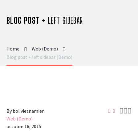
BLOG POST
+ LEFT SIDEBAR
Home
Web (Demo)
Blog post + left sidebar (Demo)



By bol vietnamien
0
Web (Demo)
octobre 16, 2015