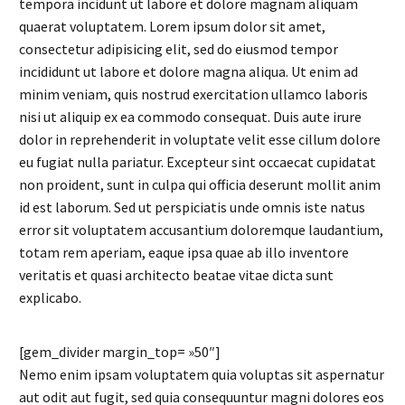
tempora incidunt ut labore et dolore magnam aliquam
quaerat voluptatem. Lorem ipsum dolor sit amet,
consectetur adipisicing elit, sed do eiusmod tempor
incididunt ut labore et dolore magna aliqua. Ut enim ad
minim veniam, quis nostrud exercitation ullamco laboris
nisi ut aliquip ex ea commodo consequat. Duis aute irure
dolor in reprehenderit in voluptate velit esse cillum dolore
eu fugiat nulla pariatur. Excepteur sint occaecat cupidatat
non proident, sunt in culpa qui officia deserunt mollit anim
id est laborum. Sed ut perspiciatis unde omnis iste natus
error sit voluptatem accusantium doloremque laudantium,
totam rem aperiam, eaque ipsa quae ab illo inventore
veritatis et quasi architecto beatae vitae dicta sunt
explicabo.
[gem_divider margin_top= »50″]
Nemo enim ipsam voluptatem quia voluptas sit aspernatur
aut odit aut fugit, sed quia consequuntur magni dolores eos